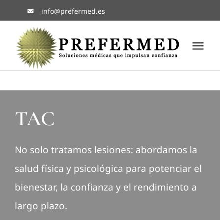
Saltar
info@prefermed.es
al
contenido
Tog
Nav
Inicio
Nosotr
TAC
Servici
No solo tratamos lesiones: abordamos la
salud física y psicológica para potenciar el
Blog
bienestar, la confianza y el rendimiento a
largo plazo.
CONTA